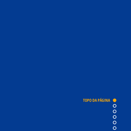
otimizando suas entregas.
SAIBA MAIS
Entregadores
Treinados
Nossa equipe é treinada
para garantir agilidade e
total confiança em cada
etapa da sua entrega.
TOPO DA PÁGINA
SAIBA MAIS