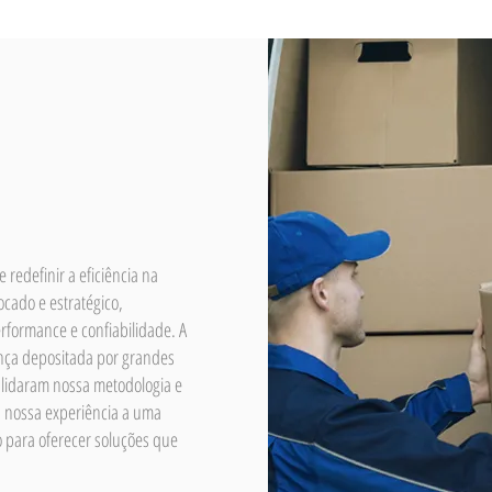
 redefinir a eficiência na
focado e estratégico,
formance e confiabilidade. A
ança depositada por grandes
alidaram nossa metodologia e
 nossa experiência a uma
o para oferecer soluções que