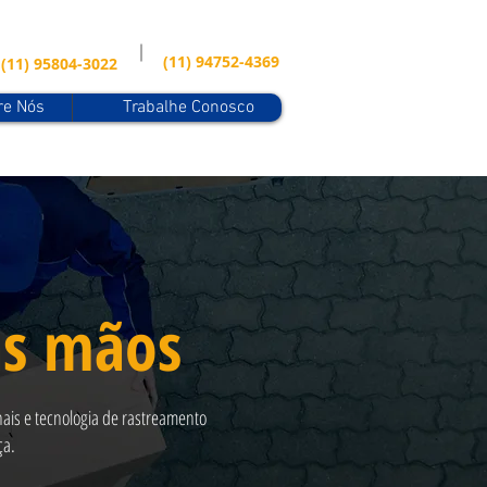
(11) 94752-4369
(11) 95804-3022
re Nós
Trabalhe Conosco
as mãos
nais e tecnologia de rastreamento
ça.